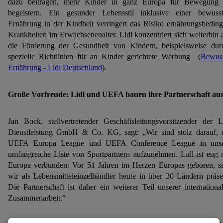
dazu beitragen, mehr Kinder in ganz Europa für Bewegung
begeistern. Ein gesunder Lebensstil inklusive einer bewuss
Ernährung in der Kindheit verringert das Risiko ernährungsbeding
Krankheiten im Erwachsenenalter. Lidl konzentriert sich weiterhin 
die Förderung der Gesundheit von Kindern, beispielsweise du
spezielle Richtlinien für an Kinder gerichtete Werbung (
Bewus
Ernährung - Lidl Deutschland
).
Große Vorfreude: Lidl und UEFA bauen ihre Partnerschaft au
Jan Bock, stellvertretender Geschäftsleitungsvorsitzender der L
Dienstleistung GmbH & Co. KG, sagt: „Wir sind stolz darauf, 
UEFA Europa League und UEFA Conference League in unse
umfangreiche Liste von Sportpartnern aufzunehmen. Lidl ist eng 
Europa verbunden: Vor 51 Jahren im Herzen Europas geboren, s
wir als Lebensmitteleinzelhändler heute in über 30 Ländern präse
Die Partnerschaft ist daher ein weiterer Teil unserer internationa
Zusammenarbeit.“