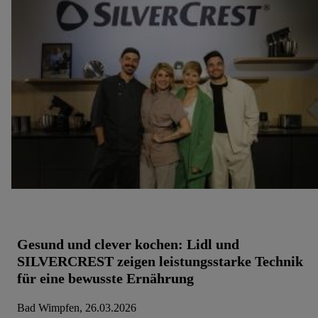
zugeordneten Endgeräte zu ermöglichen. Sofern Sie
Teilnehmer des Lidl Plus-Programms sind, werden für diese
Zwecke auch Daten aus Ihrem Filial-Kaufverhalten
verarbeitet. Zudem werden einem der o.g. Partner Daten
über Ihr Kaufverhalten in den Lidl-Diensten zur Verfügung
gestellt, damit dieser als
eigenständig Verantwortlicher
den
Erfolg von Werbekampagnen seiner Auftraggeber messen
kann.
Die Erstellung personalisierter Werbung basiert auf der
Generierung von auch mit Daten von anderen Diensten
angereicherten Profilen. Dies umfasst die Zusammenführung
von Daten (z.B. über Ihre Nutzung der Lidl-Dienste, Ihr
Kaufverhalten in den Lidl-Diensten, Informationen aus
Ihrem Kundenkonto - z.B. Alter oder Geschlecht - sowie
Gesund und clever kochen: Lidl und
Ihre genauen Standortdaten) auch über verschiedene
SILVERCREST zeigen leistungsstarke Technik
Endgeräte und Lidl-Dienste hinweg einschließlich dem
für eine bewusste Ernährung
Speichern von und/ oder dem Zugriff auf Informationen auf
Ihren Endgeräten zur Erstellung von Zielgruppen
Bad Wimpfen, 26.03.2026