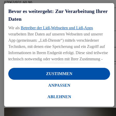
07063/931 60 90
Bevor es weitergeht: Zur Verarbeitung Ihrer
KATEGORIEN
Daten
Marketing
Wir als
Betreiber der Lidl-Webseiten und Lidl-Apps
verarbeiten Ihre Daten auf unseren Webseiten und unserer
DOWNLOAD
App (gemeinsam: „Lidl-Dienste“) mittels verschiedener
Techniken, mit denen eine Speicherung und ein Zugriff auf
Informationen in Ihrem Endgerät erfolgt. Diese sind teilweise
DOWNLOAD (8.02 MB)
technisch notwendig oder werden mit Ihrer Zustimmung -
auch durch Partner (u.a.
als separat
oder gemeinsam
Verantwortliche; im Zusammenhang mit dem IAB TCF
TEILEN
ZUSTIMMEN
insgesamt
6
Partner) - für komfortable Einstellungen, zur
Statistik-Erstellung oder für personalisierte Werbung
ANPASSEN
innerhalb und außerhalb der Lidl-Dienste verwendet.
MEDIENINHALTE
Datenverarbeitungen für personalisierte Werbung werden
ABLEHNEN
Pressekits (1)
durchgeführt, um eigene Werbung auszusteuern und um
Dritten die Ausspielung von Werbung außerhalb der Lidl-
Dienste über die Ihnen und Ihren Haushaltsangehörigen