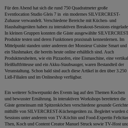
Für den Abend hat sich die rund 750 Quadratmeter große
Eventlocation Studio Gleis 7 in ein modernes SILVERCREST-
Zuhause verwandelt. Verschiedene Bereiche mit Küchen- und
Haushaltsgeräten haben zu interaktiven Breakout-Sessions eingelade
In kleinen Gruppen konnten die Gäste ausgewählte SILVERCREST
Produkte testen und deren Funktionen praxisnah kennenlernen. Im
Mittelpunkt standen unter anderem der Monsieur Cuisine Smart und
ein Slushmaker, die bereits heute online erhältlich sind. Auch
Produktneuheiten, wie ein Pizzaofen, eine Eismaschine, eine vertika
Heißluftfritteuse und ein Akku-Staubsauger, waren Bestandteil der
Veranstaltung. Schon bald sind auch diese Artikel in den über 3.250
Lidl-Filialen und im Onlineshop verfügbar.
Ein weiterer Schwerpunkt des Events lag auf den Themen Kochen
und bewusster Ernährung. In interaktiven Workshops bereiteten die
Gäste gemeinsam mit Spitzenköchen verschiedene gesunde Gerichte
mithilfe von SILVERCREST-Küchengeräten zu. Begleitet wurden d
Sessions unter anderem von TV-Köchin und Food-Expertin Felicita
Then, Koch und Content Creator Manuel Struck sowie TV-Host un