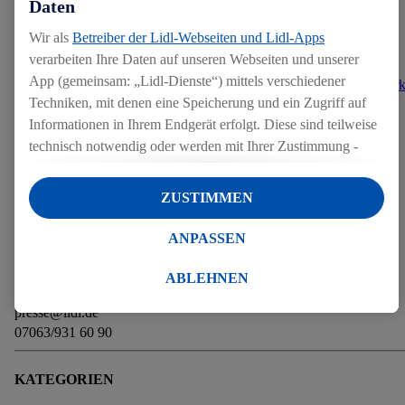
Daten
Wir als
Betreiber der Lidl-Webseiten und Lidl-Apps
verarbeiten Ihre Daten auf unseren Webseiten und unserer
App (gemeinsam: „Lidl-Dienste“) mittels verschiedener
Weitere Informationen zur Studie 2025:
Deutschlands BESTE Mar
Techniken, mit denen eine Speicherung und ein Zugriff auf
2025: Eigenmarken-Kundenzufriedenheit im LEH - DtGV
Informationen in Ihrem Endgerät erfolgt. Diese sind teilweise
technisch notwendig oder werden mit Ihrer Zustimmung -
auch durch Partner (u.a.
als separat
oder gemeinsam
Verantwortliche; im Zusammenhang mit dem IAB TCF
ZUSTIMMEN
Weitere Informationen zu Lidl in Deutschland finden Sie
hier
.
insgesamt
6
Partner) - für komfortable Einstellungen, zur
Statistik-Erstellung oder für personalisierte Werbung
ANPASSEN
innerhalb und außerhalb der Lidl-Dienste verwendet.
PRESSEKONTAKT
Datenverarbeitungen für personalisierte Werbung werden
ABLEHNEN
Pressestelle Lidl in Deutschland
durchgeführt, um eigene Werbung auszusteuern und um
presse@lidl.de
Dritten die Ausspielung von Werbung außerhalb der Lidl-
07063/931 60 90
Dienste über die Ihnen und Ihren Haushaltsangehörigen
zugeordneten Endgeräte zu ermöglichen. Sofern Sie
KATEGORIEN
Teilnehmer des Lidl Plus-Programms sind, werden für diese