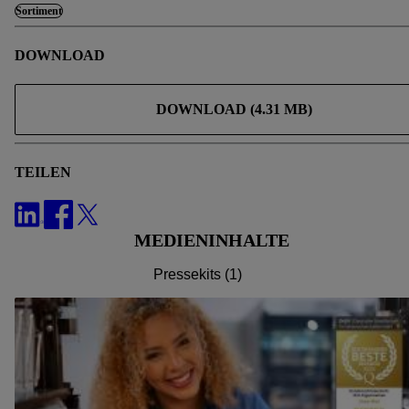
Zwecke auch Daten aus Ihrem Filial-Kaufverhalten
Sortiment
verarbeitet. Zudem werden einem der o.g. Partner Daten
über Ihr Kaufverhalten in den Lidl-Diensten zur Verfügung
DOWNLOAD
gestellt, damit dieser als
eigenständig Verantwortlicher
den
Erfolg von Werbekampagnen seiner Auftraggeber messen
DOWNLOAD (4.31 MB)
kann.
Die Erstellung personalisierter Werbung basiert auf der
Generierung von auch mit Daten von anderen Diensten
TEILEN
angereicherten Profilen. Dies umfasst die Zusammenführung
von Daten (z.B. über Ihre Nutzung der Lidl-Dienste, Ihr
Kaufverhalten in den Lidl-Diensten, Informationen aus
MEDIENINHALTE
Ihrem Kundenkonto - z.B. Alter oder Geschlecht - sowie
Ihre genauen Standortdaten) auch über verschiedene
Pressekits (1)
Endgeräte und Lidl-Dienste hinweg einschließlich dem
Speichern von und/ oder dem Zugriff auf Informationen auf
Ihren Endgeräten zur Erstellung von Zielgruppen
(sogenannten Segmenten). Im Zusammenhang mit dem
Ausspielen dieser Werbung erfolgen Verarbeitungen auch
zur Leistungs-/ Erfolgsmessung der Werbung, zur