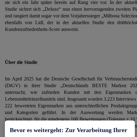
sie sich ein Jahr später bereits auf Rang vier vor. In der aktuel
Studie sichert sich „Deluxe“ nun einen hervorragenden zweiten Pl
und rangiert damit sogar vor dem Vorjahressieger „Milbona Selectio
ebenfalls von Lidl, der in der aktuellen Studie den dritthöchs
Kundenzufriedenheits-Score ausweist.
Über die Studie
Im April 2025 hat die Deutsche Gesellschaft für Verbraucherstud
(DtGV) in ihrer Studie „Deutschlands BESTE Marken 202
untersucht, wie zufrieden Kunden mit den Eigenmarken d
Lebensmitteleinzelhandels sind. Insgesamt wurden 3.223 Interviews
222 bewerteten Eigenmarken aus unterschiedlichen Produktgrup
und Kategorien geführt. In der Auswertung werden Mark
berücksichtigt, für die mindestens 100 Bewertungen (Toleranz ± 10
abgegeben wurden; in einzelnen Kategorien kann die Anzahl darun
Bevor es weitergeht: Zur Verarbeitung Ihrer
liegen.