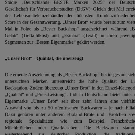
Studie „Deutschlands BESTE Marken 2025“ der Deutsch
Gesellschaft für Verbraucherstudien (DtGV): Gleich drei Mal errei
der Lebensmitteleinzelhändler den höchsten Kundenzufriedenhei
Score in der Gesamtwertung. „Unser Brot“ wurde bereits zum vier
Mal in Folge als „Bester Backshop” ausgezeichnet, während „
Gelati“ (Tiefkühlkost) und „Esmara“ (Textil) in ihren jeweili
Segmenten zur „Besten Eigenmarke“ gekürt werden.
„Unser Brot“ - Qualität, die überzeugt
Die erneute Auszeichnung als „Bester Backshop” bei insgesamt sie
untersuchten Marken unterstreicht die hohe Qualität der Li
Backstation. Zudem überzeugt „Unser Brot” in den Einzel-Kategor
„Qualität“ und „Preis-Leistung“. Lidl in Deutschland bietet unter 
Eigenmarke „Unser Brot“ seit über zehn Jahren eine vielfält
Auswahl von bis zu 50 ofenfrischen Backwaren – je nach Filia
Dazu gehören unter anderem Bioland-Brote und -Brötchen so
regionale Spezialitäten wie zum Beispiel Franzbrötche
Milchbrötchen oder Quarktaschen. Die Backwaren stamm
weitestgehend aus deutscher Produktion, die traditionel