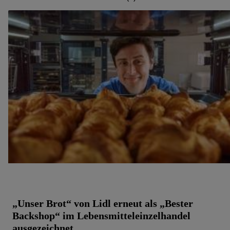
Die Erstellung personalisierter Werbung basiert auf der
Generierung von auch mit Daten von anderen Diensten
angereicherten Profilen. Dies umfasst die Zusammenführung
von Daten (z.B. über Ihre Nutzung der Lidl-Dienste, Ihr
Kaufverhalten in den Lidl-Diensten, Informationen aus
Ihrem Kundenkonto - z.B. Alter oder Geschlecht - sowie
Ihre genauen Standortdaten) auch über verschiedene
Endgeräte und Lidl-Dienste hinweg einschließlich dem
Speichern von und/ oder dem Zugriff auf Informationen auf
Ihren Endgeräten zur Erstellung von Zielgruppen
(sogenannten Segmenten). Im Zusammenhang mit dem
Ausspielen dieser Werbung erfolgen Verarbeitungen auch
zur Leistungs-/ Erfolgsmessung der Werbung, zur
Zielgruppenforschung, zur Entwicklung von Angeboten
sowie zur technischen Sicherung und Optimierung dieser
Werbeausspielungen.
Sofern Sie hier Ihre Zustimmung dazu erteilen und danach
„Unser Brot“ von Lidl erneut als „Bester
ein Lidl Plus-Konto erstellen bzw. sich in Ihr bestehendes
Backshop“ im Lebensmitteleinzelhandel
Lidl Plus-Konto einloggen, kann darüber hinaus auch Ihre
ausgezeichnet