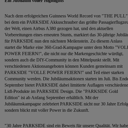
Ein Jubiläum voller Highlights
Nach dem erfolgreichen Guinness World Record von "THE PULL"
bei dem ein PARKSIDE Akkuschrauber das größte Passagierflugze
der Welt, einen Airbus A380 gezogen hat, und den aktuellen
Vorbereitungen eines erneuten Stunts, markiert das 30-jährige Jubil
für PARKSIDE nun den nächsten Meilenstein. Zu diesem Anlass
startet die Marke eine 360-Grad-Kampagne unter dem Motto "VO
POWER FEIERN!", die nicht nur die Markengeschichte würdigt,
sondern auch die DIY-Community in den Mittelpunkt stellt. Mit
verschiedenen Aktionsangeboten können Kunden gemeinsam mit
PARKSIDE "VOLLE POWER FEIERN!" und Teil einer starken
Community werden. Die Jubiläumsaktionen starten im Juli. Bis End
September bietet PARKSIDE dabei limitierte Auflagen verschiedene
Lidl-Produkte im PARKSIDE Design. Die "PARKSIDE Gold
Edition" ist ab Anfang September erhältlich. Mit der
Jubiläumskampagne zelebriert PARKSIDE nicht nur 30 Jahre Erfolg
sondern blickt mit voller Power in die Zukunft.
"30 Jahre PARKSIDE sind ein Beweis für unsere Qualität. Wir hab