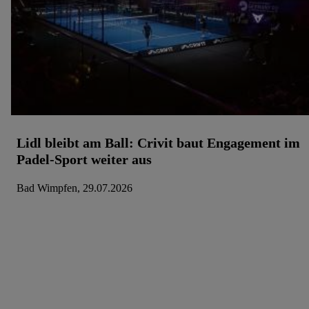
werden, damit wir Ihnen dort personalisierte Werbung
ausspielen können. Sie können Ihre Einwilligung speziell zur
Nutzung der Utiq-Technologie - zusätzlich zur weiter unten
erläuterten Möglichkeit, Ihre Einwilligung generell zu
widerrufen - jederzeit auch über
das Datenschutzportal von
Utiq („consenthub“)
oder über „Anpassen“/„Nutzung der
Telekommunikations-basierten Utiq-Technologie für
digitales Marketing“ am unteren Ende dieser Einwilligung
(nur für die Lidl-Dienste) widerrufen. Weitere Informationen
Lidl bleibt am Ball: Crivit baut Engagement im
finden Sie in den
Datenschutzbestimmungen von Utiq
.
Padel-Sport weiter aus
Durch einen Klick auf „Ablehnen“ können Sie nur den
Einsatz notwendiger Techniken zulassen. Durch einen Klick
Bad Wimpfen, 29.07.2026
auf „Zustimmen“ stimmen Sie allen Verarbeitungen zu
sämtlichen vorgenannten Zwecken unter Einbindung
sämtlicher genannten Partner zu. Weitere Informationen,
auch zur Speicherdauer der Daten und zu Ihrem Recht, Ihre
Einwilligung jederzeit mit Wirkung für die Zukunft zu
widerrufen, finden Sie in unseren
Datenschutzbestimmungen
.
Die Impressen finden Sie hier.