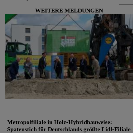
Verwendung genauer Standortdaten. Erstellung von
WEITERE MELDUNGEN
Profilen für personalisierte Werbung. Speichern von
oder Zugriff auf Informationen auf einem Endgerät.
Entwicklung und Verbesserung der Angebote. Analyse
von Zielgruppen durch Statistiken oder Kombinationen
von Daten aus verschiedenen Quellen. Verwendung
reduzierter Daten zur Auswahl von Werbeanzeigen.
Messung der Werbeleistung. Verwendung von Profilen
zur Auswahl personalisierter Werbung.
Liste der Partner (Lieferanten)
Metropolfiliale in Holz-Hybridbauweise:
Spatenstich für Deutschlands größte Lidl-Filiale