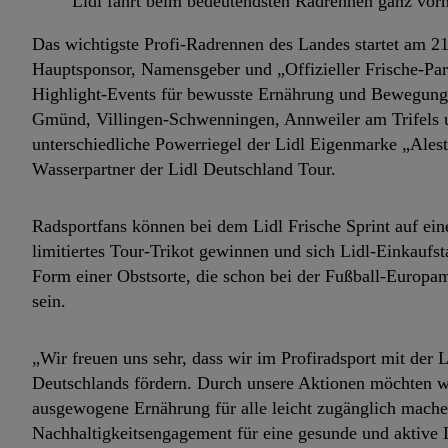
Lidl fährt beim bedeutendsten Radrennen ganz vorne
Das wichtigste Profi-Radrennen des Landes startet am 21
Hauptsponsor, Namensgeber und „Offizieller Frische-Par
Highlight-Events für bewusste Ernährung und Bewegung:
Gmünd, Villingen-Schwenningen, Annweiler am Trifels u
unterschiedliche Powerriegel der Lidl Eigenmarke „Alesto
Wasserpartner der Lidl Deutschland Tour.
Radsportfans können bei dem Lidl Frische Sprint auf ei
limitiertes Tour-Trikot gewinnen und sich Lidl-Einkaufst
Form einer Obstsorte, die schon bei der Fußball-Europam
sein.
„Wir freuen uns sehr, dass wir im Profiradsport mit der
Deutschlands fördern. Durch unsere Aktionen möchten w
ausgewogene Ernährung für alle leicht zugänglich mache
Nachhaltigkeitsengagement für eine gesunde und aktive L