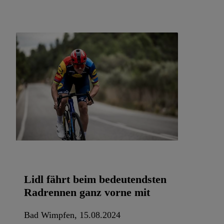
Datenschutzbestimmu
Verwendungszwecke ode
und Funktionen im Ra
Gewährleistung der Si
Anzeige von Werbung u
Verknüpfung verschiede
Messung des Erfolgs 
Technologie für digita
Verwendung genauer
oder Zugriff auf I
von Zielgruppen d
reduzierter Daten
zur Auswahl person
Liste der Partn
Lidl fährt beim bedeutendsten
Radrennen ganz vorne mit
Bad Wimpfen, 15.08.2024