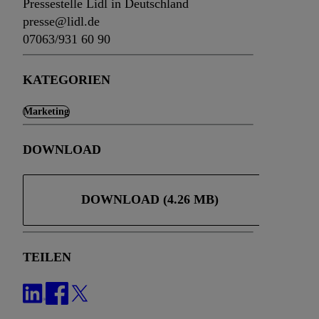
Pressestelle Lidl in Deutschland
Ihnen personalisierte
presse@lidl.de
auch Ihre in einen Ha
07063/931 60 90
Zudem erlauben Sie u
Technologie in den Lid
KATEGORIEN
Sie verfügbar ist. Wenn
Adresse und einer Kun
Marketing
werden diese Kennung 
Lidl-Diensten zu erfas
DOWNLOAD
werden, die von Dritte
können Ihre Einwilligu
Möglichkeit, Ihre Einw
DOWNLOAD (4.26 MB)
(„consenthub“)
oder üb
Marketing“ am unteren 
finden Sie in den
Date
Durch einen Klick auf
TEILEN
Klick auf „Zustimmen“
sämtlicher genannten P
Ihre Einwilligung jede