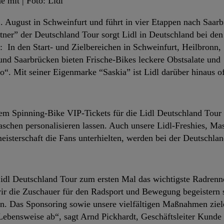
 mit | Foto: Lidl
. August in Schweinfurt und führt in vier Etappen nach Saarb
tner” der Deutschland Tour sorgt Lidl in Deutschland bei de
 In den Start- und Zielbereichen in Schweinfurt, Heilbronn
nd Saarbrücken bieten Frische-Bikes leckere Obstsalate und
“. Mit seiner Eigenmarke “Saskia” ist Lidl darüber hinaus off
nem Spinning-Bike VIP-Tickets für die Lidl Deutschland Tour
aschen personalisieren lassen. Auch unsere Lidl-Freshies, Ma
eisterschaft die Fans unterhielten, werden bei der Deutschla
 Lidl Deutschland Tour zum ersten Mal das wichtigste Radrenn
ir die Zuschauer für den Radsport und Bewegung begeistern 
n. Das Sponsoring sowie unsere vielfältigen Maßnahmen ziel
ebensweise ab“, sagt Arnd Pickhardt, Geschäftsleiter Kunde 