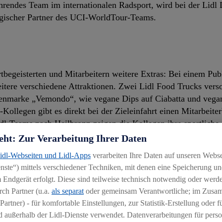
rendes Team im internationalen Radsport, wird bei der Lidl
ategischer Partner des UCI-WorldTour-Teams.
rtbegeisterten und Mitarbeitern weitere Extras: Bei einem Pu
itere verschiedene Attraktionen. Zwei Lidl Food Trucks vers
genmarke „Vemondo“, wie vegane Dips auf Ciabatta und vega
-Kollegen gibt es direkt bei der Zieleinfahrt einen Mitarbeite
Lidl-Teams nach Heilbronn zeigen die Kollegen ihre sportliche
eht: Zur Verarbeitung Ihrer Daten
Lidl-Webseiten und Lidl-Apps
verarbeiten Ihre Daten auf unseren Webs
nterstützt rund um das Veranstaltungsgelände das Abfallman
ste“) mittels verschiedener Techniken, mit denen eine Speicherung und
 Dienstleistungen und Produkte vor. Unter dem Motto „Für ei
 Endgerät erfolgt. Diese sind teilweise technisch notwendig oder werde
ort auch Produkte aus recycelten Kunststoffen, wie beispielsw
ch Partner (u.a.
als separat
oder gemeinsam Verantwortliche; im Zus
Partner) - für komfortable Einstellungen, zur Statistik-Erstellung oder fü
 außerhalb der Lidl-Dienste verwendet. Datenverarbeitungen für perso