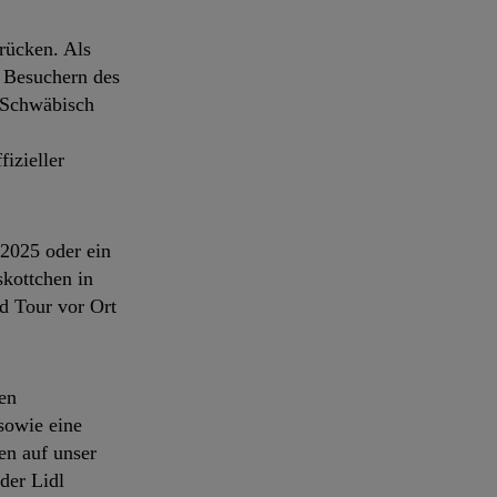
rücken. Als
n Besuchern des
, Schwäbisch
izieller
 2025 oder ein
skottchen in
nd Tour vor Ort
en
sowie eine
en auf unser
der Lidl